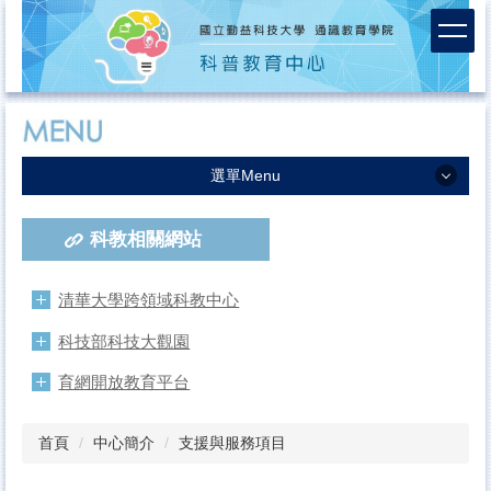
跳
到
主
要
內
容
區
選單Menu
中心簡介
科教相關網站
服務團隊
課程活動成果
清華大學跨領域科教中心
活動報名
科技部科技大觀園
連絡我們
育網開放教育平台
首頁
中心簡介
支援與服務項目