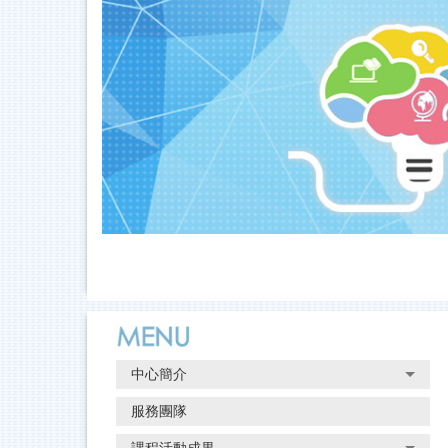
跳
到
主
要
內
容
區
中心簡介
服務團隊