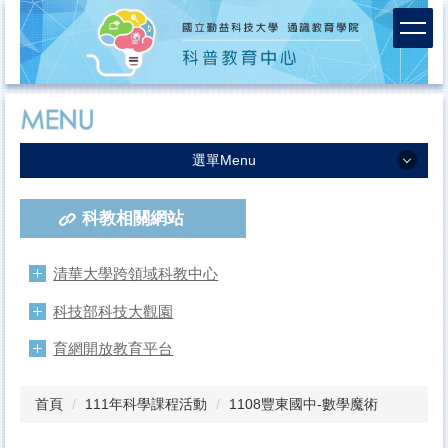
跳
到
主
要
內
容
區
選單Menu
中心簡介
科教相關網站
服務團隊
課程活動成果
清華大學跨領域科教中心
活動報名
科技部科技大觀園
連絡我們
育網開放教育平台
首頁
111年科學課程活動
1108豐東國中-數學魔術