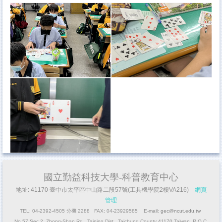
國立勤益科技大學-科普教育中心
地址: 41170 臺中市太平區中山路二段57號(工具機學院2樓VA216)
網頁
管理
TEL: 04-2392-4505 分機 2288 FAX: 04-23929585 E-mail:
gec@ncut.edu.tw
No.57,Sec.2, Zhong-Shan Rd., Taiping Dist., Taichung County 41170 Taiwan, R.O.C.