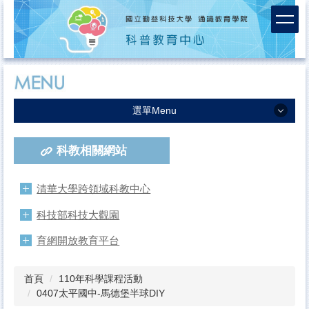
跳
到
主
要
內
容
區
選單Menu
中心簡介
科教相關網站
服務團隊
課程活動成果
清華大學跨領域科教中心
活動報名
科技部科技大觀園
連絡我們
育網開放教育平台
首頁
110年科學課程活動
0407太平國中-馬德堡半球DIY