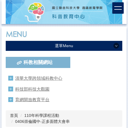
跳
到
主
要
內
容
區
選單Menu
中心簡介
科教相關網站
服務團隊
課程活動成果
清華大學跨領域科教中心
活動報名
科技部科技大觀園
連絡我們
育網開放教育平台
首頁
110年科學課程活動
0406崇倫國中-正多面體大會串