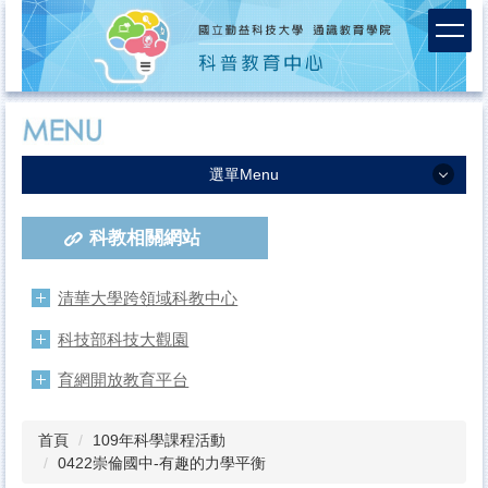
跳
到
主
要
內
容
區
選單Menu
中心簡介
科教相關網站
服務團隊
課程活動成果
清華大學跨領域科教中心
活動報名
科技部科技大觀園
連絡我們
育網開放教育平台
首頁
109年科學課程活動
0422崇倫國中-有趣的力學平衡