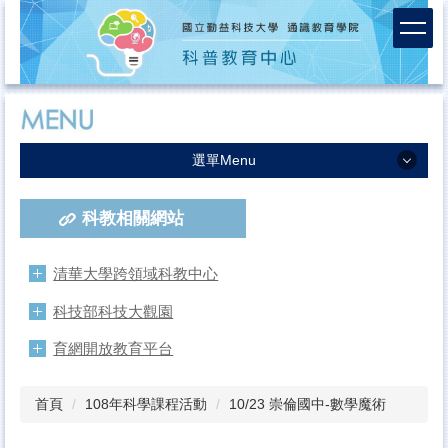
跳
到
主
要
內
容
區
選單Menu
中心簡介
科教相關網站
服務團隊
課程活動成果
清華大學跨領域科教中心
活動報名
科技部科技大觀園
連絡我們
育網開放教育平台
首頁
108年科學課程活動
10/23 崇倫國中-數學魔術