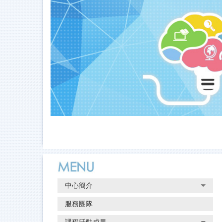
跳
到
主
要
內
容
區
中心簡介
服務團隊