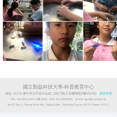
國立勤益科技大學-科普教育中心
地址: 41170 臺中市太平區中山路二段57號(工具機學院2樓VA216)
網頁管理
TEL: 04-2392-4505 分機 2288 FAX: 04-23929585 E-mail:
gec@ncut.edu.tw
No.57,Sec.2, Zhong-Shan Rd., Taiping Dist., Taichung County 41170 Taiwan, R.O.C.